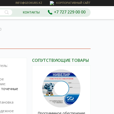
INFO@GEOKURS.KZ
КОРПОРАТИВНЫЙ САЙТ
+7 727 229 00 00
КОНТАКТЫ
0
СОПУТСТВУЮЩИЕ ТОВАРЫ
ель:
ое
ие:
 точечные
тановка
адежное
Программное обеспечение