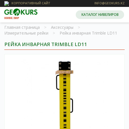
КОРПОРАТИВНЫЙ САЙТ
INFO@GEOKURS.KZ
КАТАЛОГ НИВЕЛИРОВ
НИВЕЛИР
Главная страница
>
Аксессуары
>
Измерительные рейки
>
Рейка инварная Trimble LD11
РЕЙКА ИНВАРНАЯ TRIMBLE LD11